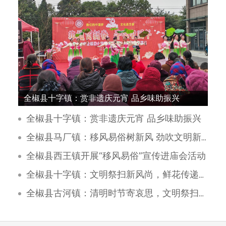
全椒县十字镇：赏非遗庆元宵 品乡味助振兴
全椒县十字镇：赏非遗庆元宵 品乡味助振兴
全椒县马厂镇：移风易俗树新风 劲吹文明新风尚
全椒县西王镇开展“移风易俗”宣传进庙会活动
全椒县十字镇：文明祭扫新风尚，鲜花传递情更浓
全椒县古河镇：清明时节寄哀思，文明祭扫树新风