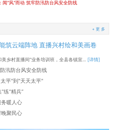
：闻"风"而动 筑牢防汛防台风安全防线
+ 更 多
能筑云端阵地 直播兴村绘和美画卷
和美乡村直播间”业务培训班，全县各镇宣...
[详情]
牢防汛防台风安全防线
太平"到"天天太平"
”练“精兵”
服务暖人心
村晚聚民心