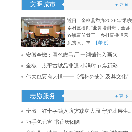
文明城市
+ 更 多
近日，全椒县举办2026年“和
乡村直播间”业务培训班，全县
各镇宣传骨干、乡村直播运营
负责人、主...
[详情]
安徽全椒：暮色瞰马厂 一湖铺锦入画来
全椒：太平古城品非遗 小满时节焕新彩
伟大也要有人懂——《儒林外史》及其文化“两创”
志愿服务
+ 更 多
全椒：红十字融入防灾减灾大局 守护基层生命安全
巧手包元宵 书香庆团圆