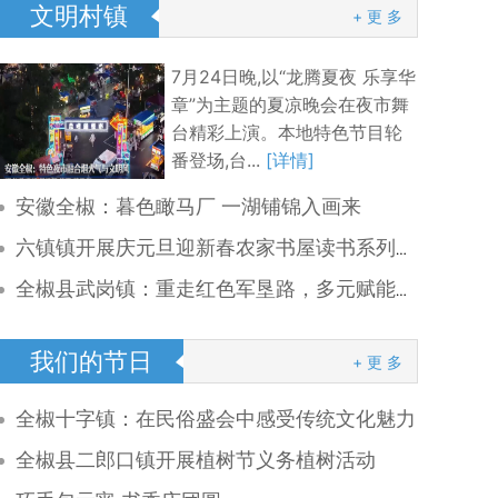
文明村镇
+ 更 多
7月24日晚,以“龙腾夏夜 乐享华
章”为主题的夏凉晚会在夜市舞
台精彩上演。本地特色节目轮
番登场,台...
[详情]
安徽全椒：暮色瞰马厂 一湖铺锦入画来
六镇镇开展庆元旦迎新春农家书屋读书系列活动
全椒县武岗镇：重走红色军垦路，多元赋能乡村文旅新体验
我们的节日
+ 更 多
全椒十字镇：在民俗盛会中感受传统文化魅力
全椒县二郎口镇开展植树节义务植树活动