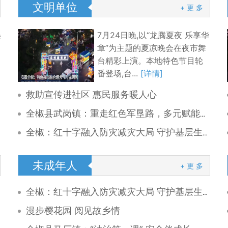
文明单位
+ 更 多
美
7月24日晚,以“龙腾夏夜 乐享华
章”为主题的夏凉晚会在夜市舞
台精彩上演。本地特色节目轮
番登场,台...
[详情]
救助宣传进社区 惠民服务暖人心
全椒县武岗镇：重走红色军垦路，多元赋能乡村文旅新体验
全椒：红十字融入防灾减灾大局 守护基层生命安全
未成年人
+ 更 多
全椒：红十字融入防灾减灾大局 守护基层生命安全
漫步樱花园 阅见故乡情