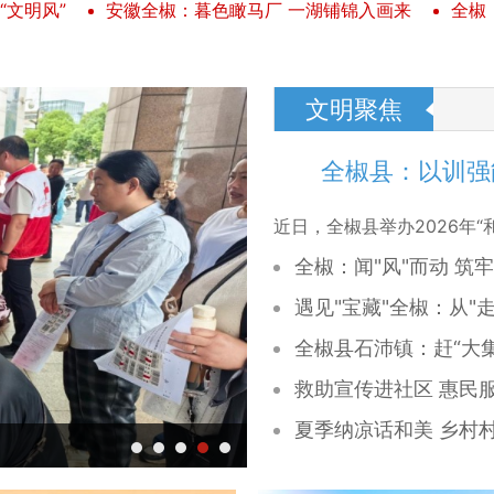
“文明风”
安徽全椒：暮色瞰马厂 一湖铺锦入画来
全椒
文明聚焦
全椒县：以训强
近日，全椒县举办2026年“
全椒：闻"风"而动 筑
遇见"宝藏"全椒：从"走
全椒县石沛镇：赶“大集
救助宣传进社区 惠民
夏季纳凉话和美 乡村