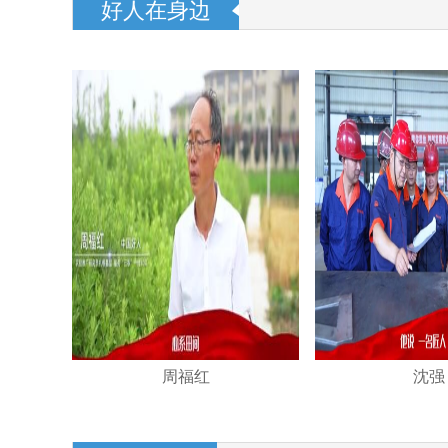
好人在身边
周福红
沈强