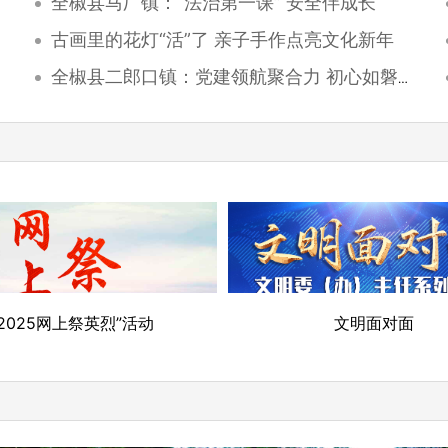
全椒县马厂镇：“法治第一课” 安全伴成长
古画里的花灯“活”了 亲子手作点亮文化新年
全椒县二郎口镇：党建领航聚合力 初心如磐暖民心
烈”活动
文明面对面