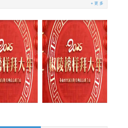
+ 更 多
周福红