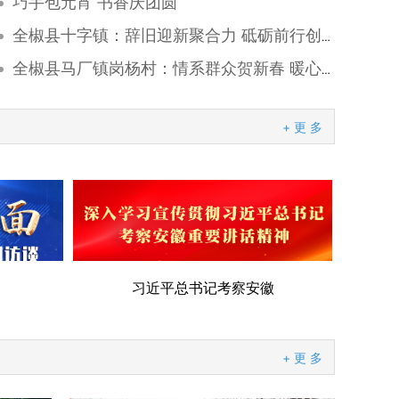
巧手包元宵 书香庆团圆
全椒县十字镇：辞旧迎新聚合力 砥砺前行创辉煌
全椒县马厂镇岗杨村：情系群众贺新春 暖心送福至基层
+ 更 多
习近平总书记考察安徽
“中国好人”
+ 更 多