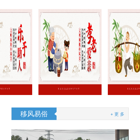
移风易俗
+ 更 多