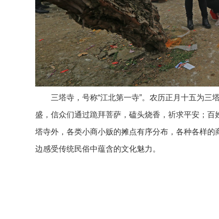
三塔寺，号称“江北第一寺”。农历正月十五为三塔
盛，信众们通过跪拜菩萨，磕头烧香，祈求平安；百
塔寺外，各类小商小贩的摊点有序分布，各种各样的
边感受传统民俗中蕴含的文化魅力。