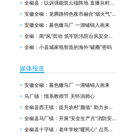
全椒县：以训强能筑云端阵地 直播兴村绘和美画卷
安徽全椒：龙腾路特色夜市融合“烟火气”与“文明风”
安徽全椒：暮色瞰马厂 一湖铺锦入画来
全椒：闻"风"而动 筑牢防汛防台风安全防线
全椒：小县城家电智造的海外"破圈"密码
媒体报道
安徽全椒：暮色瞰马厂 一湖铺锦入画来
马厂镇：情系教师节 关怀润师心
全椒县西王镇：提升农村“颜值” 助力乡村振兴
全椒县马厂镇：开展“安全生产月”消防安全演练
全椒县十字镇：老年学校“暖民心” 点亮幸福“夕阳红”