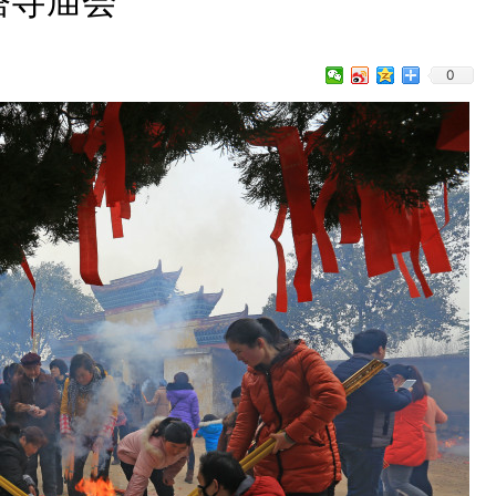
塔寺庙会
0