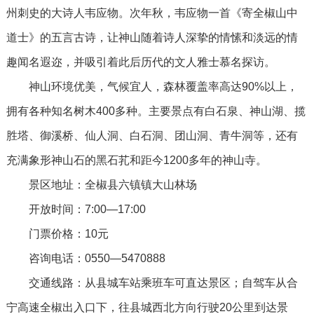
州刺史的大诗人韦应物。次年秋，韦应物一首《寄全椒山中
道士》的五言古诗，让神山随着诗人深挚的情愫和淡远的情
趣闻名遐迩，并吸引着此后历代的文人雅士慕名探访。
神山环境优美，气候宜人，森林覆盖率高达90%以上，
拥有各种知名树木400多种。主要景点有白石泉、神山湖、揽
胜塔、御溪桥、仙人洞、白石洞、团山洞、青牛洞等，还有
充满象形神山石的黑石芤和距今1200多年的神山寺。
景区地址：全椒县六镇镇大山林场
开放时间：7:00—17:00
门票价格：10元
咨询电话：0550—5470888
交通线路：从县城车站乘班车可直达景区；自驾车从合
宁高速全椒出入口下，往县城西北方向行驶20公里到达景