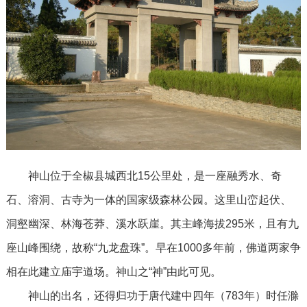
神山位于全椒县城西北15公里处，是一座融秀水、奇
石、溶洞、古寺为一体的国家级森林公园。这里山峦起伏、
洞壑幽深、林海苍莽、溪水跃崖。其主峰海拔295米，且有九
座山峰围绕，故称“九龙盘珠”。早在1000多年前，佛道两家争
相在此建立庙宇道场。神山之“神”由此可见。
神山的出名，还得归功于唐代建中四年（783年）时任滁