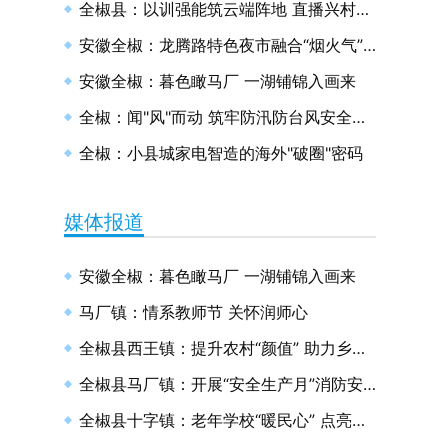
全椒县：以训强能筑云端阵地 直播兴村绘和美画卷
安徽全椒：龙腾路特色夜市融合“烟火气”与“文明风”
安徽全椒：暮色瞰马厂 一湖铺锦入画来
全椒：闻"风"而动 筑牢防汛防台风安全防线
全椒：小县城家电智造的海外"破圈"密码
媒体报道
安徽全椒：暮色瞰马厂 一湖铺锦入画来
马厂镇：情系教师节 关怀润师心
全椒县西王镇：提升农村“颜值” 助力乡村振兴
全椒县马厂镇：开展“安全生产月”消防安全演练
全椒县十字镇：老年学校“暖民心” 点亮幸福“夕阳红”