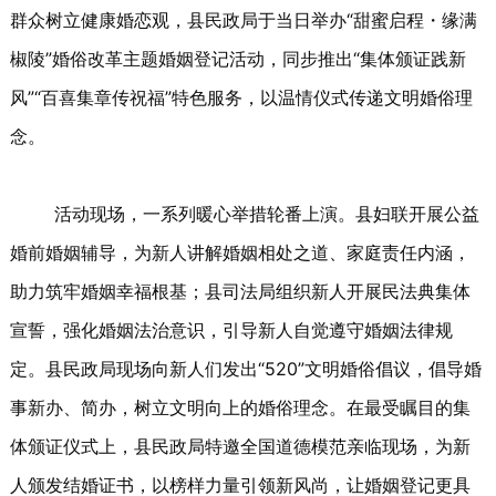
群众树立健康婚恋观，县民政局于当日举办“甜蜜启程・缘满
椒陵”婚俗改革主题婚姻登记活动，同步推出“集体颁证践新
风”“百喜集章传祝福”特色服务，以温情仪式传递文明婚俗理
念。
活动现场，一系列暖心举措轮番上演。县妇联开展公益
婚前婚姻辅导，为新人讲解婚姻相处之道、家庭责任内涵，
助力筑牢婚姻幸福根基；县司法局组织新人开展民法典集体
宣誓，强化婚姻法治意识，引导新人自觉遵守婚姻法律规
定。县民政局现场向新人们发出“520”文明婚俗倡议，倡导婚
事新办、简办，树立文明向上的婚俗理念。在最受瞩目的集
体颁证仪式上，县民政局特邀全国道德模范亲临现场，为新
人颁发结婚证书，以榜样力量引领新风尚，让婚姻登记更具