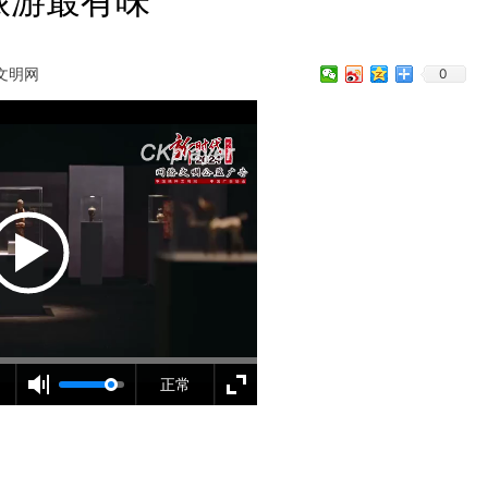
旅游最有味
文明网
0
正常