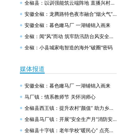
全椒县：以训强能筑云端阵地 直播兴村绘和美画卷
安徽全椒：龙腾路特色夜市融合“烟火气”与“文明风”
安徽全椒：暮色瞰马厂 一湖铺锦入画来
全椒：闻"风"而动 筑牢防汛防台风安全防线
全椒：小县城家电智造的海外"破圈"密码
媒体报道
安徽全椒：暮色瞰马厂 一湖铺锦入画来
马厂镇：情系教师节 关怀润师心
全椒县西王镇：提升农村“颜值” 助力乡村振兴
全椒县马厂镇：开展“安全生产月”消防安全演练
全椒县十字镇：老年学校“暖民心” 点亮幸福“夕阳红”