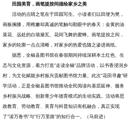
田园美育，画笔提按间描绘家乡之美
活动的点睛之笔在于田园写生。小读者们以田埂为凳，
画板搁膝，用稚嫩却真诚的笔触勾勒眼中的春天：金黄的油
菜花、远处的白墙黛瓦、花间飞舞的蜜蜂。画笔提按之间，
家乡的轮廓一点点清晰，对家乡的热爱也随之渗进画纸。
据悉，全椒县图书馆在春假期间持续深耕本土红色、生
态与文化资源，着力打造“走读全椒”品牌活动，以书香浸润乡
村，为文化赋能乡村振兴贡献图书馆力量。此次“花田寻趣”研
学活动，正是全椒县图书馆推动全民阅读向基层延伸、服务
乡村振兴战略、创新青少年德育模式的生动实践。活动将思
政教育、劳动教育、美育与科普知识有机融合，真正实现
了“读万卷书”与“行万里路”的知行合一。（马前进）