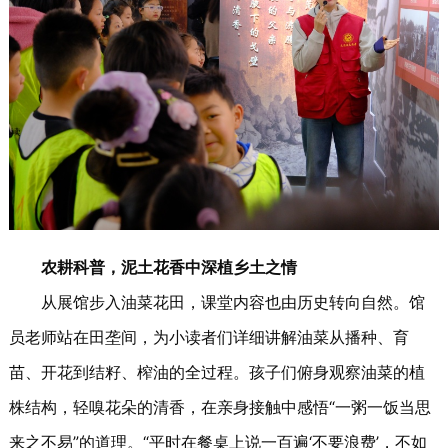
农耕科普，泥土花香中深植乡土之情
从展馆步入油菜花田，课堂内容也由历史转向自然。馆
员老师站在田垄间，为小读者们详细讲解油菜从播种、育
苗、开花到结籽、榨油的全过程。孩子们俯身观察油菜的植
株结构，轻嗅花朵的清香，在亲身接触中感悟“一粥一饭当思
来之不易”的道理。“平时在餐桌上说一百遍‘不要浪费’，不如