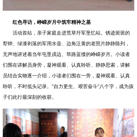
红色寻访，峥嵘岁月中筑牢精神之基
活动首站，亲子家庭走进荒草圩军垦忆站。锈迹斑斑的
犁铧、绿漆剥落的军用水壶、边角泛黄的老照片静静陈列，
无声地讲述着当年屯垦戍边、筚路蓝缕的峥嵘岁月。小读者
们围在讲解员身旁，凝神观看、认真聆听、静静思索，讲解
员结合实物逐一介绍，小读者们围在一旁，凝神观看、认真
聆听，不时低头记录。“自力更生、艰苦奋斗”八个字，成为孩
子们此行最深刻的收获。