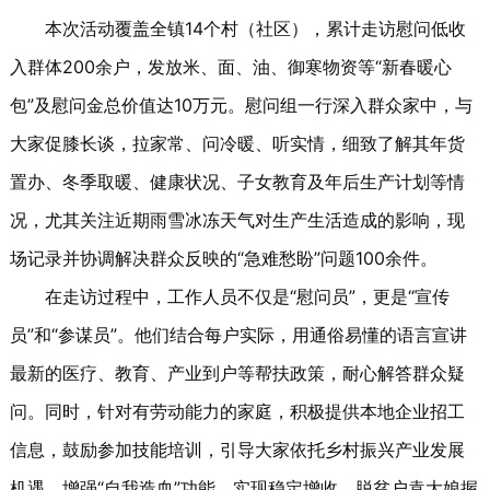
本次活动覆盖全镇14个村（社区），累计走访慰问低收
入群体200余户，发放米、面、油、御寒物资等“新春暖心
包”及慰问金总价值达10万元。慰问组一行深入群众家中，与
大家促膝长谈，拉家常、问冷暖、听实情，细致了解其年货
置办、冬季取暖、健康状况、子女教育及年后生产计划等情
况，尤其关注近期雨雪冰冻天气对生产生活造成的影响，现
场记录并协调解决群众反映的“急难愁盼”问题100余件。
在走访过程中，工作人员不仅是“慰问员”，更是“宣传
员”和“参谋员”。他们结合每户实际，用通俗易懂的语言宣讲
最新的医疗、教育、产业到户等帮扶政策，耐心解答群众疑
问。同时，针对有劳动能力的家庭，积极提供本地企业招工
信息，鼓励参加技能培训，引导大家依托乡村振兴产业发展
机遇，增强“自我造血”功能，实现稳定增收。脱贫户袁大娘握