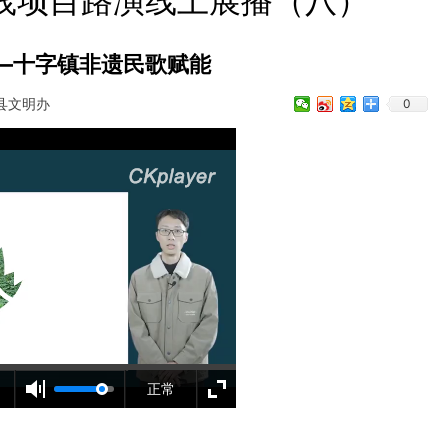
实践项目路演线上展播（八）
”—十字镇非遗民歌赋能
县文明办
0
正常