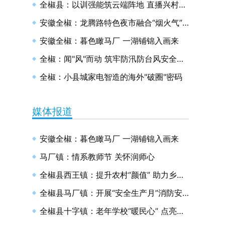
全椒县：以训强能筑云端阵地 直播兴村绘和美画卷
安徽全椒：龙腾路特色夜市融合“烟火气”与“文明风”
安徽全椒：暮色瞰马厂 一湖铺锦入画来
全椒：闻"风"而动 筑牢防汛防台风安全防线
全椒：小县城家电智造的海外"破圈"密码
媒体报道
安徽全椒：暮色瞰马厂 一湖铺锦入画来
马厂镇：情系教师节 关怀润师心
全椒县西王镇：提升农村“颜值” 助力乡村振兴
全椒县马厂镇：开展“安全生产月”消防安全演练
全椒县十字镇：老年学校“暖民心” 点亮幸福“夕阳红”