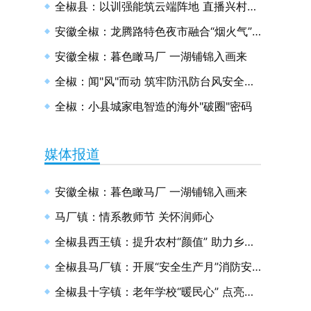
全椒县：以训强能筑云端阵地 直播兴村绘和美画卷
安徽全椒：龙腾路特色夜市融合“烟火气”与“文明风”
安徽全椒：暮色瞰马厂 一湖铺锦入画来
全椒：闻"风"而动 筑牢防汛防台风安全防线
全椒：小县城家电智造的海外"破圈"密码
媒体报道
安徽全椒：暮色瞰马厂 一湖铺锦入画来
马厂镇：情系教师节 关怀润师心
全椒县西王镇：提升农村“颜值” 助力乡村振兴
全椒县马厂镇：开展“安全生产月”消防安全演练
全椒县十字镇：老年学校“暖民心” 点亮幸福“夕阳红”