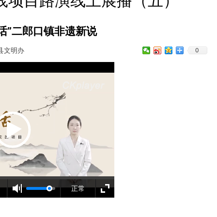
实践项目路演线上展播（五）
话”二郎口镇非遗新说
县文明办
0
正常