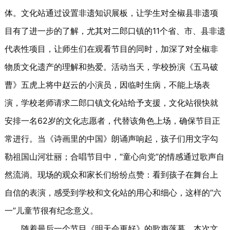
体。文化站通过设置非遗知识展板，让学生对全椒县非遗项
目有了进一步的了解，尤其对二郎口镇的11个省、市、县非遗
代表性项目，让师生们在观看节目的同时，加深了对全椒非
物质文化遗产的理解和热爱。活动当天，学校扮演《五马破
曹》五虎上将中赵云的小演员，因临时生病，不能上场表
演，学校老师请求二郎口镇文化站给予支援，文化站很快就
安排一名62岁的文化志愿者，代替该角色上场，确保节目正
常进行。当《诗画里的中国》朗诵声响起，孩子们用文字勾
勒祖国山河壮丽；合唱节目中，“童心向党”的情感通过歌声自
然流淌。现场的观众和家长们纷纷点赞：看到孩子在舞台上
自信的表演，感受到学校和文化站的用心和细心，这样的“六
一”儿童节很有纪念意义。
随着最后一个节目《明天会更好》的歌声落幕，本次文