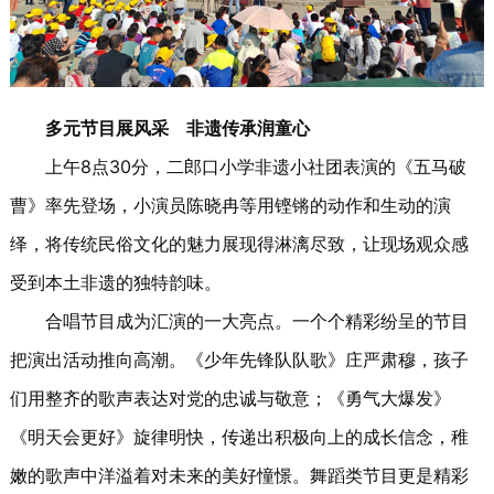
多元节目展风采
非遗传承润童心
上午8点30分，二郎口小学非遗小社团表演的《五马破
曹》率先登场，小演员陈晓冉等用铿锵的动作和生动的演
绎，将传统民俗文化的魅力展现得淋漓尽致，让现场观众感
受到本土非遗的独特韵味。
合唱节目成为汇演的一大亮点。一个个精彩纷呈的节目
把演出活动推向高潮。《少年先锋队队歌》庄严肃穆，孩子
们用整齐的歌声表达对党的忠诚与敬意；《勇气大爆发》
《明天会更好》旋律明快，传递出积极向上的成长信念，稚
嫩的歌声中洋溢着对未来的美好憧憬。舞蹈类节目更是精彩