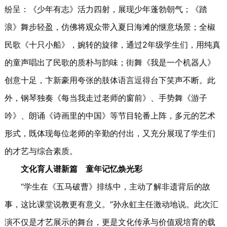
纷呈：《少年有志》活力四射，展现少年蓬勃朝气；《踏
浪》舞步轻盈，仿佛将观众带入夏日海滩的惬意场景；全椒
民歌《十只小船》，婉转的旋律，通过2年级学生们，用纯真
的童声唱出了民歌的质朴与韵味；街舞《我是一个机器人》
创意十足，卞新豪用夸张的肢体语言逗得台下笑声不断。此
外，钢琴独奏《每当我走过老师的窗前》、手势舞《游子
吟》、朗诵《诗画里的中国》等节目轮番上阵，多元的艺术
形式，既体现每位老师的辛勤的付出，又充分展现了学生们
的才艺与综合素质。
文化育人谱新篇
童年记忆焕光彩
“学生在《五马破曹》排练中，主动了解非遗背后的故
事，这比课堂说教更有意义。”孙永虹主任激动地说。此次汇
演不仅是才艺展示的舞台，更是文化传承与价值观培育的载