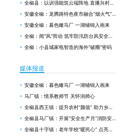
全椒县：以训强能筑云端阵地 直播兴村绘和美画卷
安徽全椒：龙腾路特色夜市融合“烟火气”与“文明风”
安徽全椒：暮色瞰马厂 一湖铺锦入画来
全椒：闻"风"而动 筑牢防汛防台风安全防线
全椒：小县城家电智造的海外"破圈"密码
媒体报道
安徽全椒：暮色瞰马厂 一湖铺锦入画来
马厂镇：情系教师节 关怀润师心
全椒县西王镇：提升农村“颜值” 助力乡村振兴
全椒县马厂镇：开展“安全生产月”消防安全演练
全椒县十字镇：老年学校“暖民心” 点亮幸福“夕阳红”