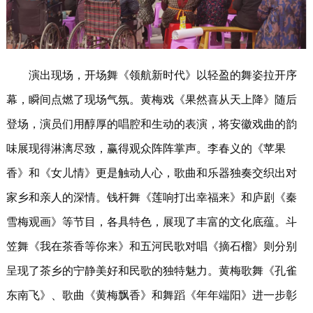
演出现场，开场舞《领航新时代》以轻盈的舞姿拉开序
幕，瞬间点燃了现场气氛。黄梅戏《果然喜从天上降》随后
登场，演员们用醇厚的唱腔和生动的表演，将安徽戏曲的韵
味展现得淋漓尽致，赢得观众阵阵掌声。李春义的《苹果
香》和《女儿情》更是触动人心，歌曲和乐器独奏交织出对
家乡和亲人的深情。钱杆舞《莲响打出幸福来》和庐剧《秦
雪梅观画》等节目，各具特色，展现了丰富的文化底蕴。斗
笠舞《我在茶香等你来》和五河民歌对唱《摘石榴》则分别
呈现了茶乡的宁静美好和民歌的独特魅力。黄梅歌舞《孔雀
东南飞》、歌曲《黄梅飘香》和舞蹈《年年端阳》进一步彰