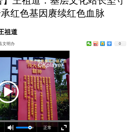
告】王祖道：基层文化站长坚守
传承红色基因赓续红色血脉
王祖道
县文明办
0
正常