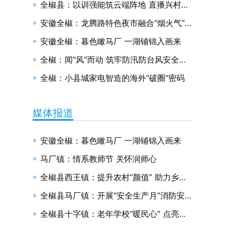
全椒县：以训强能筑云端阵地 直播兴村绘和美画卷
安徽全椒：龙腾路特色夜市融合“烟火气”与“文明风”
安徽全椒：暮色瞰马厂 一湖铺锦入画来
全椒：闻"风"而动 筑牢防汛防台风安全防线
全椒：小县城家电智造的海外"破圈"密码
媒体报道
安徽全椒：暮色瞰马厂 一湖铺锦入画来
马厂镇：情系教师节 关怀润师心
全椒县西王镇：提升农村“颜值” 助力乡村振兴
全椒县马厂镇：开展“安全生产月”消防安全演练
全椒县十字镇：老年学校“暖民心” 点亮幸福“夕阳红”