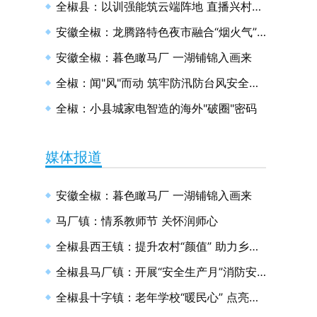
全椒县：以训强能筑云端阵地 直播兴村绘和美画卷
安徽全椒：龙腾路特色夜市融合“烟火气”与“文明风”
安徽全椒：暮色瞰马厂 一湖铺锦入画来
全椒：闻"风"而动 筑牢防汛防台风安全防线
全椒：小县城家电智造的海外"破圈"密码
媒体报道
安徽全椒：暮色瞰马厂 一湖铺锦入画来
马厂镇：情系教师节 关怀润师心
全椒县西王镇：提升农村“颜值” 助力乡村振兴
全椒县马厂镇：开展“安全生产月”消防安全演练
全椒县十字镇：老年学校“暖民心” 点亮幸福“夕阳红”