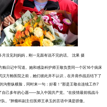
月没见到妈妈，刚一见面有说不完的话。 沈果 摄
在方舱日记中写道。她和感染科护师王敬负责同一个区16个病床
去武汉方舱医院之前，她们彼此并不认识，在并肩作战后结下了
的沟壑纵横脸，同时来一句：好看！”那是王敬在连续工作7
了自己多年的心愿——加入中国共产党。“在疫情最前线战斗
疗队。”肿瘤科副主任医师王承玉的言语中满是骄傲。