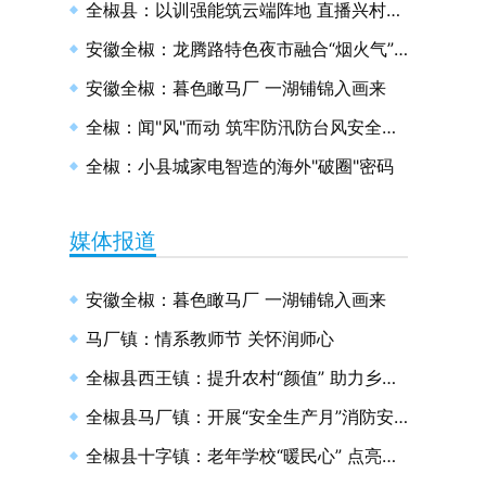
全椒县：以训强能筑云端阵地 直播兴村绘和美画卷
安徽全椒：龙腾路特色夜市融合“烟火气”与“文明风”
安徽全椒：暮色瞰马厂 一湖铺锦入画来
全椒：闻"风"而动 筑牢防汛防台风安全防线
全椒：小县城家电智造的海外"破圈"密码
媒体报道
安徽全椒：暮色瞰马厂 一湖铺锦入画来
马厂镇：情系教师节 关怀润师心
全椒县西王镇：提升农村“颜值” 助力乡村振兴
全椒县马厂镇：开展“安全生产月”消防安全演练
全椒县十字镇：老年学校“暖民心” 点亮幸福“夕阳红”