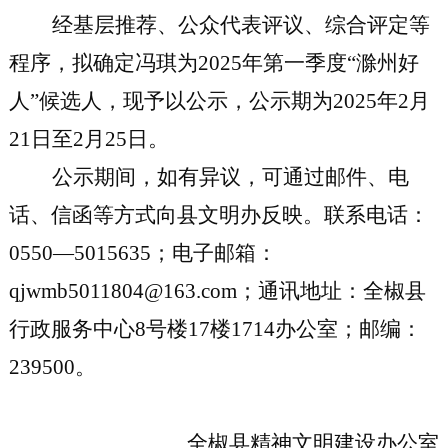
经基层推荐、公众代表评议、综合评定等
程序，拟确定冯琪为
2025年第一季度“滁州好
人”候选人，现予以公示，公示期为2025年2
月
21
日至
2
月
25
日。
公示期间，如有异议，可通过邮件、电
话、信函等方式向县文明办反映。联系电话：
0550
—
5015635
；电子邮箱：
qjwmb5011804
@163.com；通讯地址：
全椒县
行政服务中心
8号楼17楼1714办公室
；邮编：
23
9500
。
全椒县精神文明建设办公室